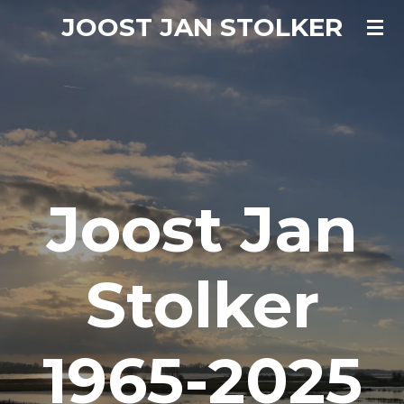
JOOST JAN STOLKER
Ga
direct
naar
de
hoofdinhoud
Joost Jan
Stolker
1965-2025